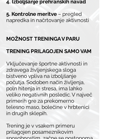
4. Izboljšanje prehranskih navad
5. Kontrolne meritve
– pregled
napredka in načrtovanje aktivnosti
MOŽNOST TRENINGA V PARU
TRENING PRILAGOJEN SAMO VAM
Vključevanje športne aktivnosti in
zdravega življenjskega sloga
bistveno vpliva na izboljšanje
počutja. Sodoben način življenja,
poln hitenja in stresa, ima lahko
veliko negativnih posledic. V največ
primerih gre za prekomerno
telesno maso, bolečine v hrbtenici
in drugih sklepih.
Trening je v vsakem primeru
prilagojen posameznikovim
sposobnostim, začne se postopoma