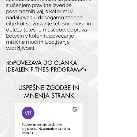
z učenjem pravilne izvedbe
posameznih vaj, s katerimi v
nadaljevanju dosegamo zadane
cilje kot so znižanje telesne mase in
deleža telesne maščobe, odprava
bolečin v kolenih, povečanje
mišične moči in izboljšanje
vzdržljivosti.
✍POVEZAVA DO ČLANKA:
IDEALEN FITNES PROGRAM
✍
USPEŠNE ZGODBE IN
MNENJA STRANK