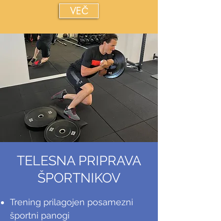
VEČ
TELESNA PRIPRAVA
ŠPORTNIKOV
​Trening prilagojen posamezni
športni panogi