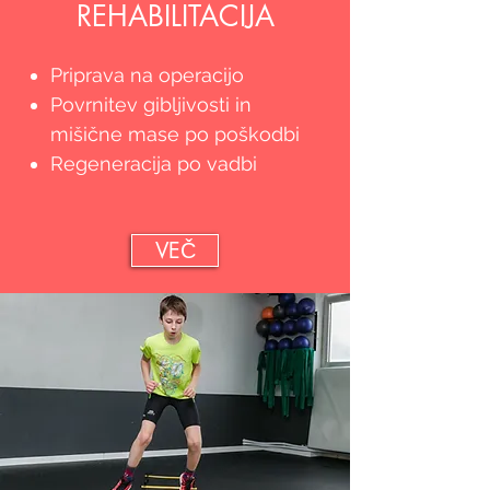
REHABILITACIJA
Priprava na operacijo
Povrnitev gibljivosti in
mišične mase po poškodbi
Regeneracija po vadbi
VEČ