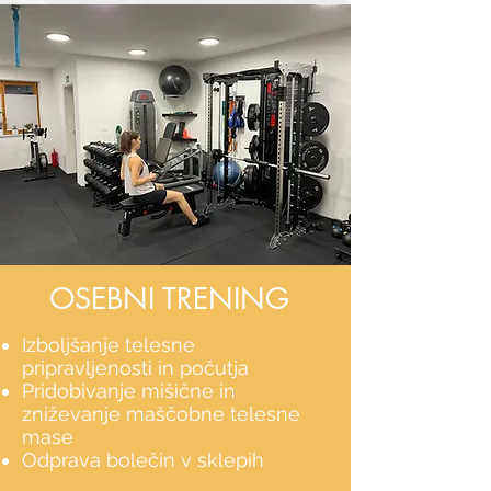
OSEBNI TRENING
Izboljšanje telesne
pripravljenosti in počutja
Pridobivanje mišične in
zniževanje maščobne telesne
mase
Odprava bolečin v sklepih