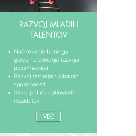
RAZVOJ MLADIH
TALENTOV
Načrtovanje treninga
glede na obdobje razvoja
posameznika
Razvoj temeljnih gibalnih
sposobnosti
Varna pot do optimalnih
rezultatov
VEČ