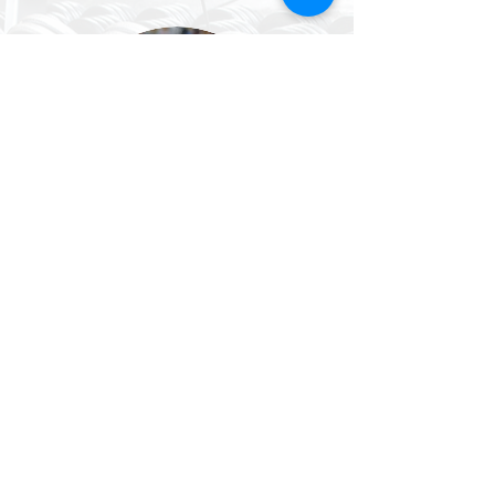
Darko Stojnić
RK PPD Zagreb
Vesel sem, da je Blaž tisti, ki mi na moji
poti športnih uspehov vedno stoji ob strani.
Zadnjih 5 let, odkar igram na višjem nivoju,
ves čas sodelujeva.